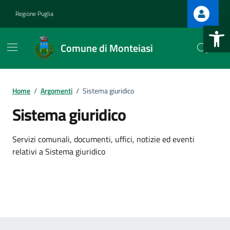
Vai ai contenuti
Vai al footer
Regione Puglia
Apri la b
Comune di Monteiasi
Home
/
Argomenti
/
Sistema giuridico
Sistema giuridico
Dettagli dell'argomento
Servizi comunali, documenti, uffici, notizie ed eventi
relativi a Sistema giuridico